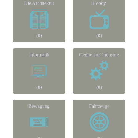
Die Architektur
Hobby
(0)
(0)
Informatik
Geräte und Industrie
(0)
(0)
Bewegung
Fahrzeuge